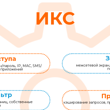
ИКС
З
ступа
межсетевой экран,
н/пароль, IP, MAC, SMS/
п
е приложений
льтр
Пр
аниц, собственные
кэширование запросов, п
а