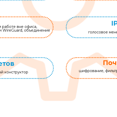
I
 работе вне офиса,
 WireGuard, объединение
голосовое мен
Поч
етов
шифрование, фильтр
ый конструктор