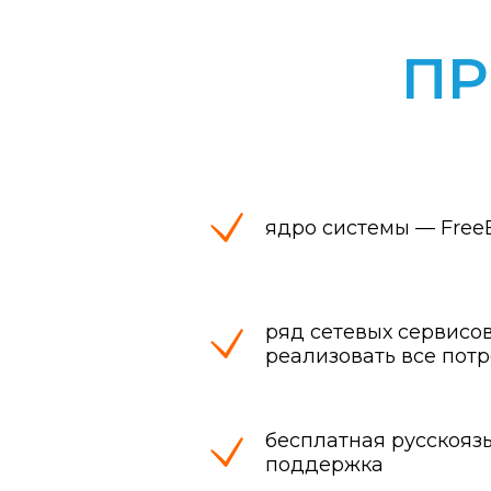
П
ядро системы — Fre
ряд сетевых сервисо
реализовать все пот
бесплатная русскояз
поддержка