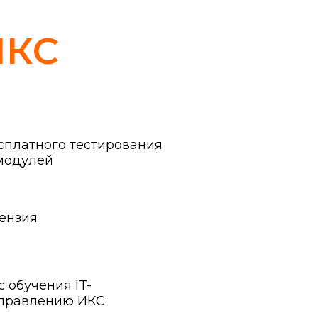
ИКС
сплатного тестирования
 модулей
ензия
 обучения IT-
управлению ИКС