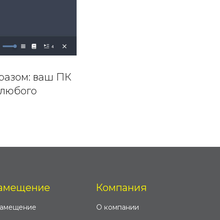
разом: ваш ПК
 любого
амещение
Компания
замещение
О компании