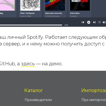
аш личный Spotify. Работает следующим об
 сервер, и к нему можно получить доступ с
GitHub, а
здесь
— на демо.
Каталог
Импортоз
Производители
Про импорто