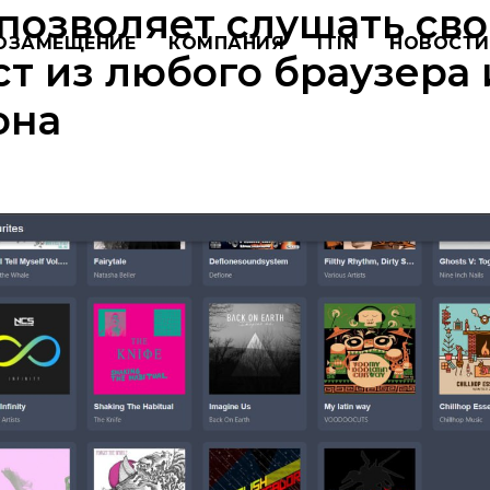
позволяет слушать св
ОЗАМЕЩЕНИЕ
КОМПАНИЯ
ITIN
НОВОСТИ
т из любого браузера 
она