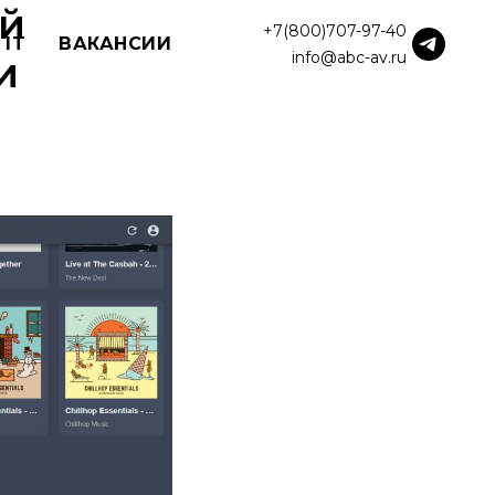
ой
+7(800)707-97-40
 IT
ВАКАНСИИ
info@abc-av.ru
и