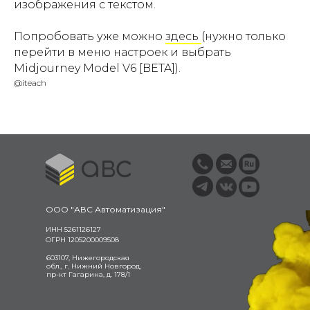
изображения с текстом.
Попробовать уже можно
здесь
(нужно только
перейти в меню настроек и выбрать
Midjourney Model V6 [BETA]).
@iteach
ООО "АВС Автоматизация"
ИНН 5261126127
ОГРН 1205200009508
603107, Нижегородская
обл., г. Нижний Новгород,
пр-кт Гагарина, д. 178/1