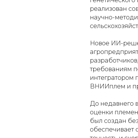
генетического
реализован со
научно-методи
сельскохозяйс
Новое ИИ-реше
агропредприят
разработчиков,
требованиям п
интегратором 
ВНИИплем и п
До недавнего 
оценки племен
был создан бе
обеспечивает 