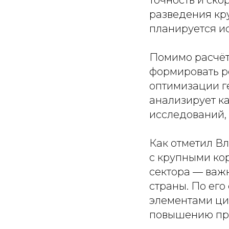
точность и ско
разведения кру
планируется ис
Помимо расчёт
формировать р
оптимизации г
анализирует ка
исследований, 
Как отметил В
с крупными ко
сектора — важ
страны. По его
элементами ци
повышению про