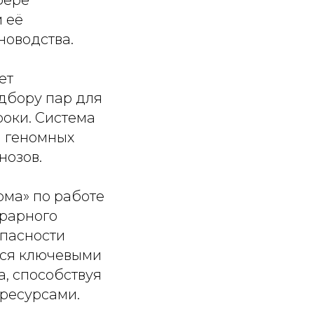
фере
м её
новодства.
ет
дбору пар для
роки. Система
ы геномных
нозов.
ома» по работе
грарного
опасности
ятся ключевыми
, способствуя
ресурсами.