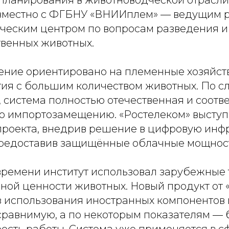
 планирования в животноводческой отрасли
вместно с ФГБНУ «ВНИИплем» — ведущим 
ческим центром по вопросам разведения и
твенных животных.
ние ориентировано на племенные хозяйст
ия с большим количеством животных. По с
 система полностью отечественная и соотве
о импортозамещению. «Ростелеком» выступ
проекта, внедрив решение в цифровую инф
редоставив защищённые облачные мощнос
времени институт использовал зарубежные 
ной ценности животных. Новый продукт от 
з использования иностранных компонентов 
сравнимую, а по некоторым показателям — 