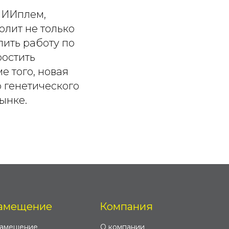
НИИплем,
олит не только
лить работу по
ростить
 того, новая
 генетического
ынке.
амещение
Компания
замещение
О компании