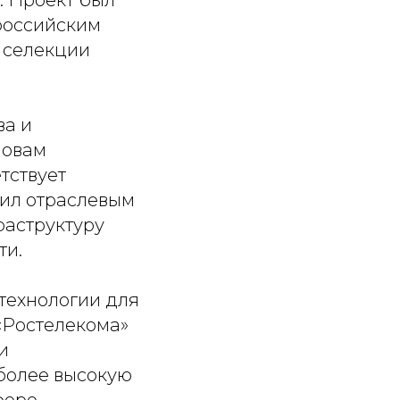
. Проект был
российским
 селекции
ва и
ловам
тствует
ил отраслевым
раструктуру
ти.
технологии для
«Ростелекома»
и
более высокую