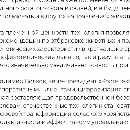
рость работы. Система уже применяется в с
пного рогатого скота и свиней, и в будуще
пользовать и в других направлениях живот
а племенной ценности, технология позволя
екомендации по отбраковке животных и по
енетических характеристик в кратчайшие с
к фенотипические данные, так и результат
что значительно увеличивает точность прог
ладимир Волков, вице-президент «Ростелек
рпоративными клиентами, цифровизация а
ная составляющая продовольственной без
 словам, отечественные технологии станов
фровой трансформации сельского хозяйства
дуктивности и эффективному управлению 