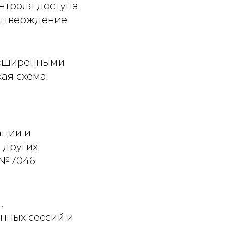
нтроля доступа
одтверждение
расширенными
кая схема
ации и
 других
д №7046
,
нных сессий и