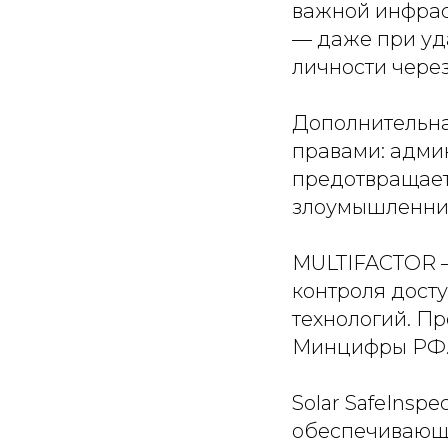
важной инфрас
— даже при уд
личности чере
Дополнительна
правами: админ
предотвращает
злоумышленник
MULTIFACTOR —
контроля досту
технологий. П
Минцифры РФ
Solar SafeIns
обеспечивающа