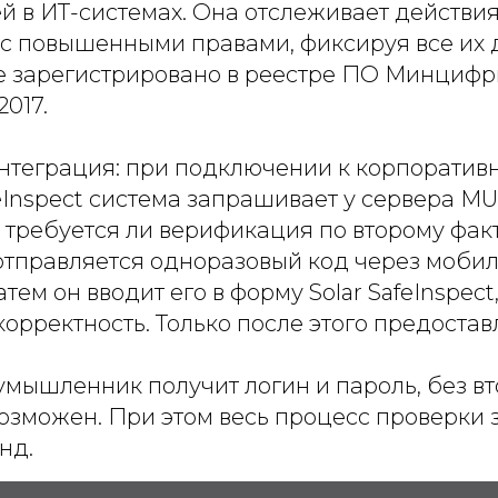
й в ИТ-системах. Она отслеживает действи
 с повышенными правами, фиксируя все их 
 зарегистрировано в реестре ПО Минциф
2017.
интеграция: при подключении к корпорати
feInspect система запрашивает у сервера 
, требуется ли верификация по второму фак
отправляется одноразовый код через моби
тем он вводит его в форму Solar SafeInspect
корректность. Только после этого предостав
умышленник получит логин и пароль, без вт
озможен. При этом весь процесс проверки 
нд.