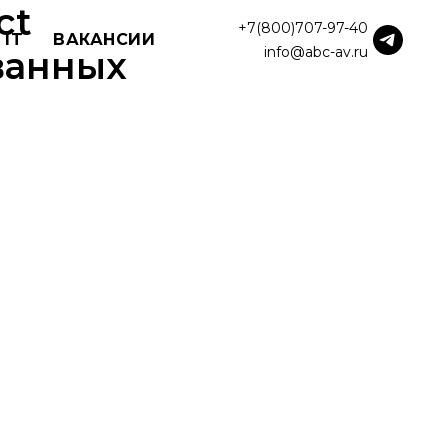
ct
+7(800)707-97-40
 IT
ВАКАНСИИ
info@abc-av.ru
ванных