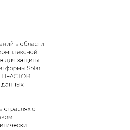
ений в области
 комплексной
в для защиты
атформы Solar
ULTIFACTOR
и данных
 отраслях с
еком,
ритически