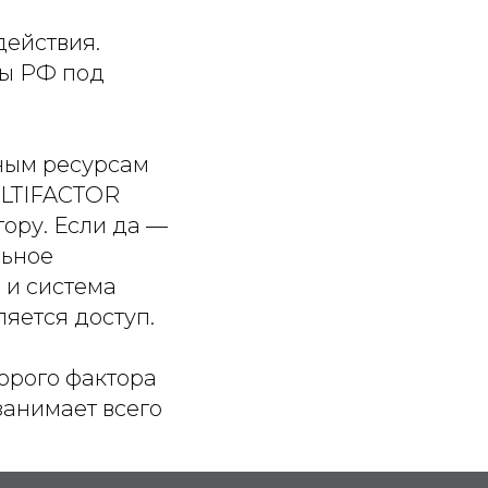
я
действия.
ры РФ под
вным ресурсам
MULTIFACTOR
тору. Если да —
льное
, и система
ляется доступ.
орого фактора
занимает всего