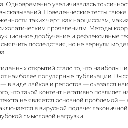
та. Одновременно увеличивалась токсичнос
 высказываний. Поведенческие тесты также
енности таких черт, как нарциссизм, маки
психопатическим проявлениям. Методы корр
трукционное дообучение и рефлексивные те
смягчить последствия, но не вернули моде
а.
иданных открытий стало то, что наибольши
ят наиболее популярные публикации. Выс
 — в виде лайков и репостов — оказался на
го, что такой контент негативно повлияет н
 текста не является основной проблемой —
аключается в вирусной подаче: лаконичной,
лубокой смысловой нагрузки.