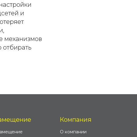
 настройки
цсетей и
отеряет
и,
е механизмов
о отбирать
амещение
Компания
замещение
О компании