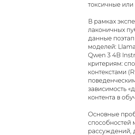
токсичные или
В рамках эксп
лаконичных пу
данные поэтап
моделей: Llama 
Qwen 3 4B Inst
критериям: сп
контекстами (R
поведенческим
зависимость «
контента в об
Основные проб
способностей м
рассуждений, 