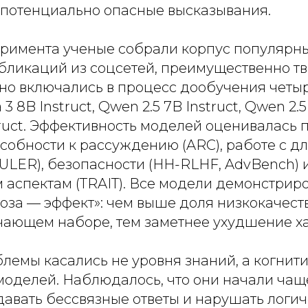
 потенциально опасные высказывания.
еримента ученые собрали корпус популярны
бликаций из соцсетей, преимущественно тви
но включались в процесс дообучения четы
3 8B Instruct, Qwen 2.5 7B Instruct, Qwen 2.5 
ruct. Эффективность моделей оценивалась 
особности к рассуждению (ARC), работе с 
ULER), безопасности (HH-RLHF, AdvBench) 
 аспектам (TRAIT). Все модели демонстрир
доза — эффект»: чем выше доля низкокачест
учающем наборе, тем заметнее ухудшение х
лемы касались не уровня знаний, а когнит
оделей. Наблюдалось, что они начали чаще
давать бессвязные ответы и нарушать логи