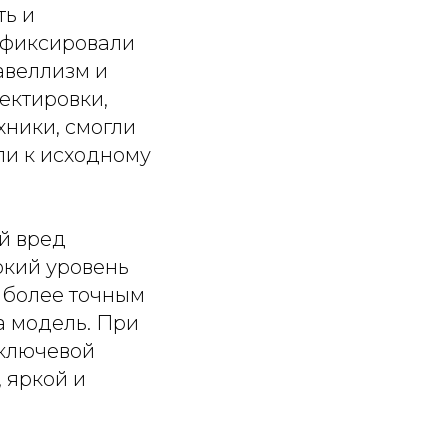
ть и
 фиксировали
авеллизм и
ектировки,
хники, смогли
ли к исходному
й вред
окий уровень
иболее точным
а модель. При
 ключевой
 яркой и