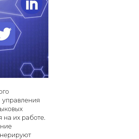
ого
а управления
зыковых
 на их работе.
ение
енерируют