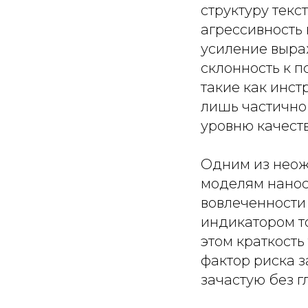
структуру текс
агрессивность
усиление выраж
склонность к 
такие как инс
лишь частично 
уровню качеств
Одним из неож
моделям нанос
вовлеченности
индикатором то
этом краткость
фактор риска з
зачастую без г