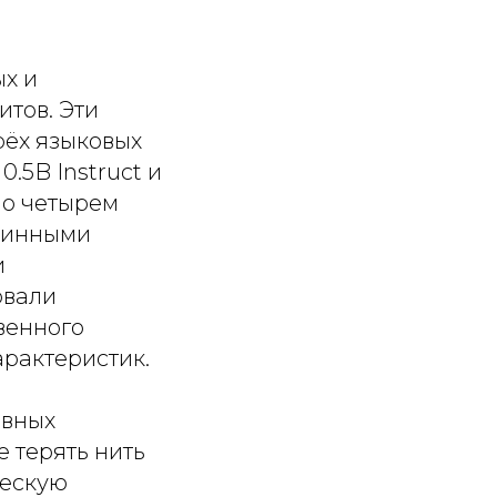
х и
тов. Эти
рёх языковых
0.5B Instruct и
по четырем
длинными
и
овали
венного
арактеристик.
ивных
 терять нить
ческую