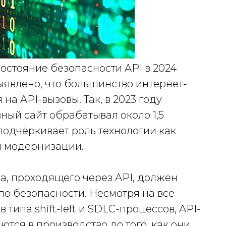
остояние безопасности API в 2024
ыявлено, что большинство интернет-
на API-вызовы. Так, в 2023 году
ный сайт обрабатывал около 1,5
 подчёркивает роль технологии как
й модернизации.
, проходящего через API, должен
по безопасности. Несмотря на все
ипа shift-left и SDLC-процессов, API-
тся в производство до того, как они