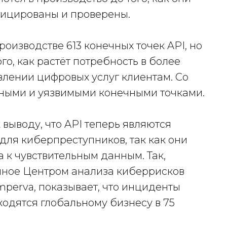
фицированы и проверены.
оизводстве 613 конечных точек API, но
го, как растёт потребность в более
лении цифровых услуг клиентам. Со
асными и уязвимыми конечными точками.
 выводу, что API теперь являются
для киберпреступников, так как они
 к чувствительным данным. Так,
нное Центром анализа киберрисков
perva, показывает, что инциденты
ходятся глобальному бизнесу в 75