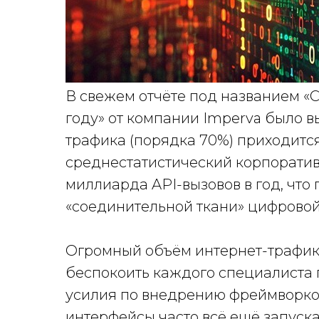
В свежем отчёте под названием «С
году» от компании Imperva было в
трафика (порядка 70%) приходится 
среднестатистический корпоратив
миллиарда API-вызовов в год, что
«соединительной ткани» цифрово
Огромный объём интернет-трафика
беспокоить каждого специалиста 
усилия по внедрению фреймворков т
интерфейсы часто всё ещё запускаю