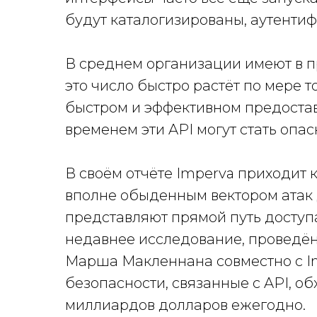
будут каталогизированы, аутенти
В среднем организации имеют в пр
это число быстро растёт по мере то
быстром и эффективном предостав
временем эти API могут стать оп
В своём отчёте Imperva приходит к
вполне обыденным вектором атак 
представляют прямой путь доступа
недавнее исследование, проведё
Марша Макленнана совместно с Im
безопасности, связанные с API, об
миллиардов долларов ежегодно.