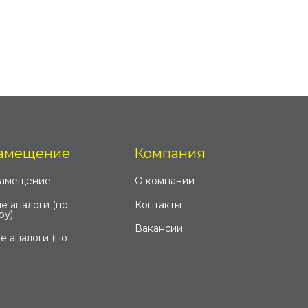
амещение
Компания
замещение
О компании
е аналоги (по
Контакты
ру)
Вакансии
е аналоги (по