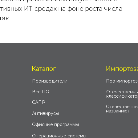
ативных ИТ-средах на фоне роста числа
ак.
Каталог
Импортоз
Производители
Про импорто
Все ПО
Отечественны
классификато
САПР
Отечественны
названию)
Антивирусы
Офисные программы
Операционные системы