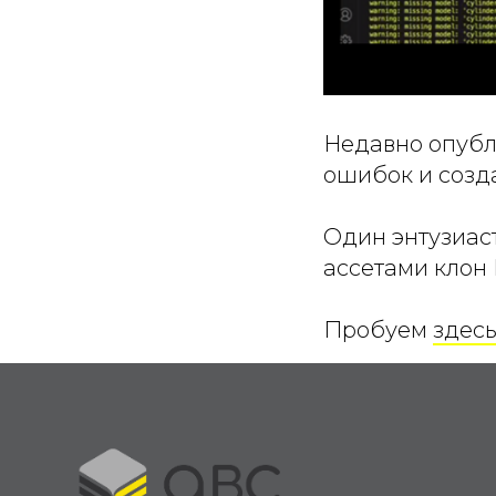
Недавно опуб
ошибок и созд
Один энтузиаст
ассетами клон F
Пробуем
здес