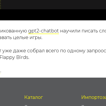
ликованную
gpt2-chatbot
научили писать сл
авать целые игры.
 уже даже собрал всего по одному запроос
lappy Birds.
ь
.
Каталог
Импортоз