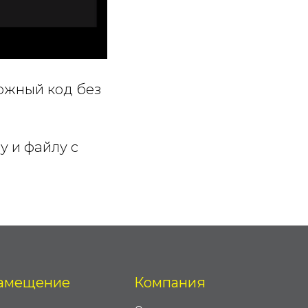
ожный код без
у и файлу с
амещение
Компания