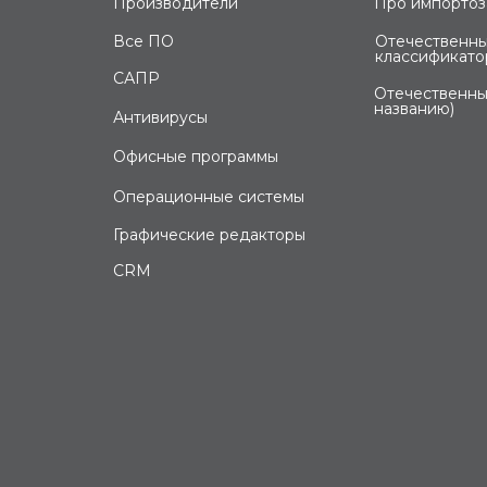
Производители
Про импорто
Все ПО
Отечественны
классификато
САПР
Отечественны
названию)
Антивирусы
Офисные программы
Операционные системы
Графические редакторы
CRM