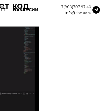
ет код
+7(800)707-97-40
 IT
ВАКАНСИИ
info@abc-av.ru