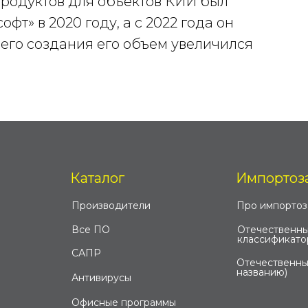
родуктов для объектов КИИ был
т» в 2020 году, а с 2022 года он
 его создания его объем увеличился
Каталог
Импортоз
Производители
Про импорто
Все ПО
Отечественны
классификато
САПР
Отечественны
названию)
Антивирусы
Офисные программы