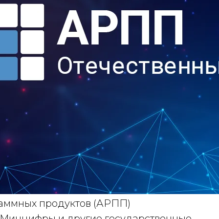
аммных продуктов (АРПП)
в Минцифры и другие государственные