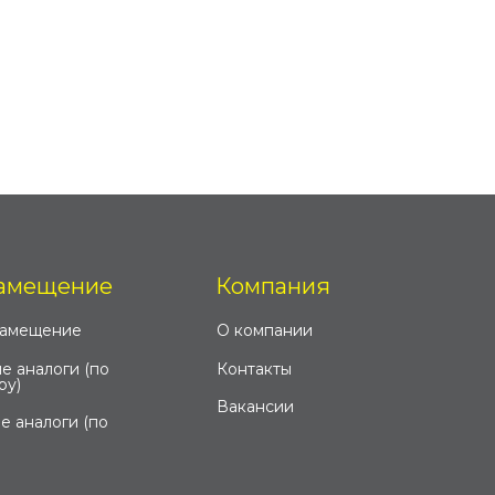
амещение
Компания
замещение
О компании
е аналоги (по
Контакты
ру)
Вакансии
е аналоги (по