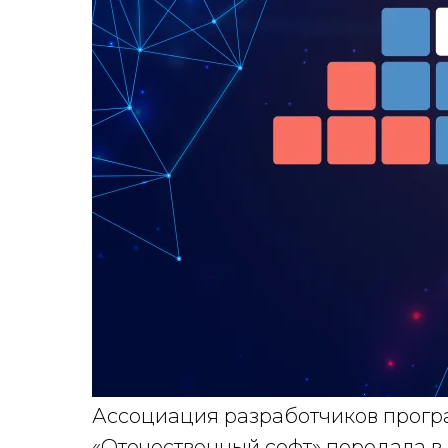
Ассоциация разработчиков прогр
«Отечественный софт» передала 