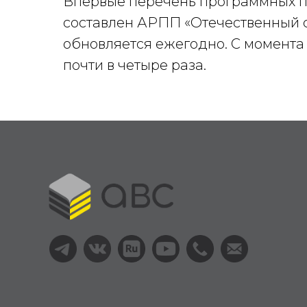
Впервые перечень программных п
составлен АРПП «Отечественный соф
обновляется ежегодно. С момента
почти в четыре раза.