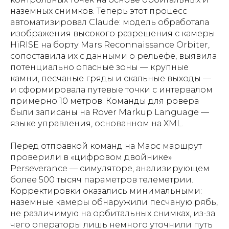
наземных снимков. Теперь этот процесс
автоматизировал Claude: модель обработала
изображения высокого разрешения с камеры
HiRISE на борту Mars Reconnaissance Orbiter,
сопоставила их с данными о рельефе, выявила
потенциально опасные зоны — крупные
камни, песчаные гряды и скальные выходы —
и сформировала путевые точки с интервалом
примерно 10 метров. Команды для ровера
были записаны на Rover Markup Language —
языке управления, основанном на XML.
Перед отправкой команд на Марс маршрут
проверили в «цифровом двойнике»
Perseverance — симуляторе, анализирующем
более 500 тысяч параметров телеметрии.
Корректировки оказались минимальными:
наземные камеры обнаружили песчаную рябь,
не различимую на орбитальных снимках, из-за
чего операторы лишь немного уточнили путь