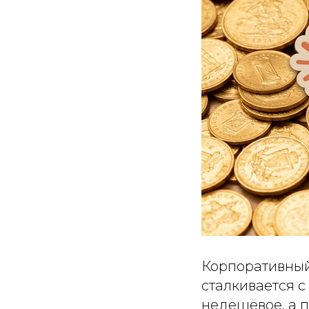
Корпоративный
сталкивается 
недешёвое, а п