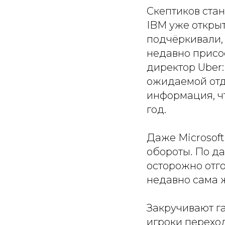
Скептиков стан
IBM уже откры
подчёркивали, 
недавно прис
директор Uber:
ожидаемой отд
информация, ч
год.
Даже Microsoft
обороты. По д
осторожно отго
недавно сама 
Закручивают га
игроки переход