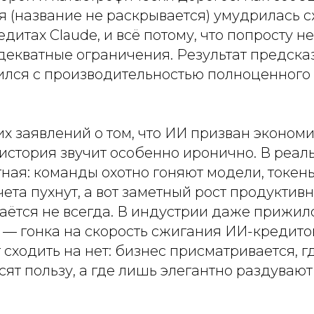
я (название не раскрывается) умудрилась 
едитах Claude, и всё потому, что попросту н
декватные ограничения. Результат предска
лся с производительностью полноценного
х заявлений о том, что ИИ призван экономи
 история звучит особенно иронично. В реал
ная: команды охотно гоняют модели, токен
ета пухнут, а вот заметный рост продуктив
аётся не всегда. В индустрии даже прижил
 — гонка на скорость сжигания ИИ-кредитов
 сходить на нет: бизнес присматривается, г
ят пользу, а где лишь элегантно раздувают