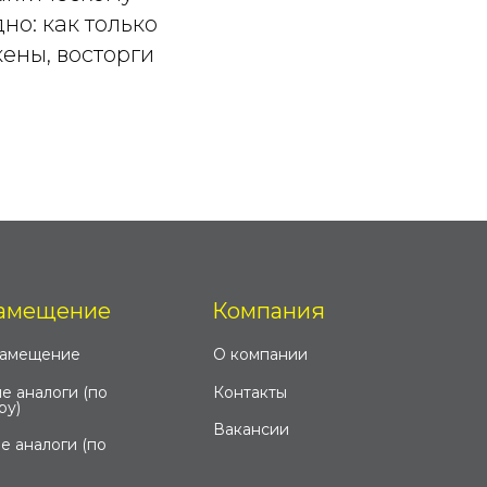
о: как только
ены, восторги
амещение
Компания
замещение
О компании
е аналоги (по
Контакты
ру)
Вакансии
е аналоги (по