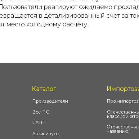
Пользователи реагируют ожидаемо прохладн
вращается в детализированный счёт за ток
т место холодному расчёту.
Каталог
Импортоз
Производители
Про импорто
Все ПО
Отечественны
классификато
САПР
Отечественны
названию)
Антивирусы