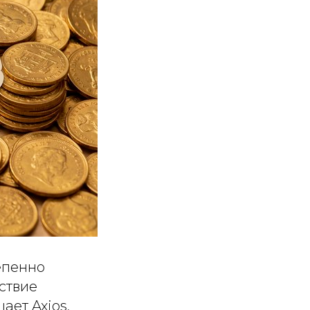
епенно
ствие
ает Axios,