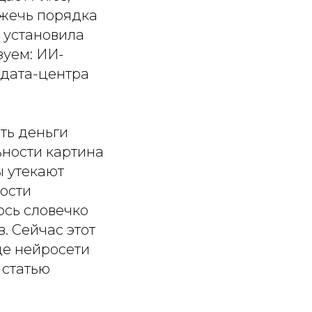
сжечь порядка
е установила
зуем: ИИ-
 дата-центра
ть деньги
ьности картина
ы утекают
ности
ось словечко
. Сейчас этот
де нейросети
 статью