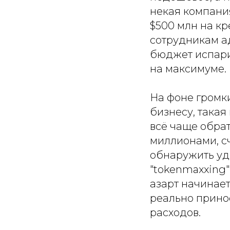
некая компани
$500 млн на кр
сотрудникам а
бюджет испари
на максимуме.
На фоне громки
бизнесу, такая
всё чаще обрат
миллионами, сч
обнаружить уд
"tokenmaxxing"
азарт начинает
реально принос
расходов.