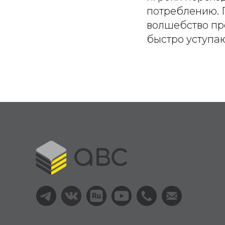
потреблению. 
волшебство пре
быстро уступаю