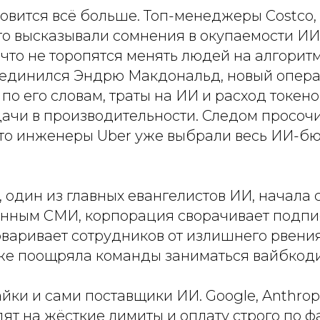
овится всё больше. Топ-менеджеры Costco, D
то высказывали сомнения в окупаемости ИИ
что не торопятся менять людей на алгоритм
оединился Эндрю Макдональд, новый опер
 по его словам, траты на ИИ и расход токен
ачи в производительности. Следом просоч
то инженеры Uber уже выбрали весь ИИ-бю
, один из главных евангелистов ИИ, начала 
анным СМИ, корпорация сворачивает подпис
варивает сотрудников от излишнего рвения
же поощряла команды заниматься вайбкод
йки и сами поставщики ИИ. Google, Anthrop
ят на жёсткие лимиты и оплату строго по 