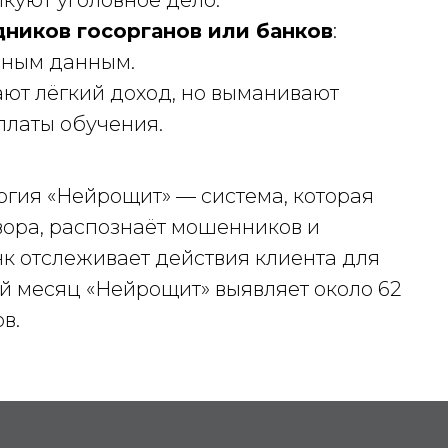
уют уголовное дело.
ников госорганов или банков
:
ичным данным.
ают лёгкий доход, но выманивают
платы обучения.
огия «Нейрощит» — система, которая
вора, распознаёт мошенников и
нк отслеживает действия клиента для
 месяц «Нейрощит» выявляет около 62
в.