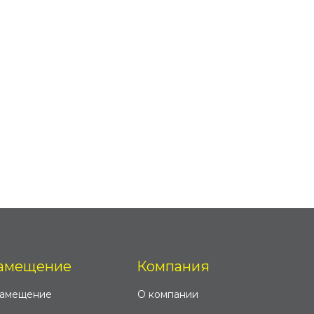
амещение
Компания
замещение
О компании