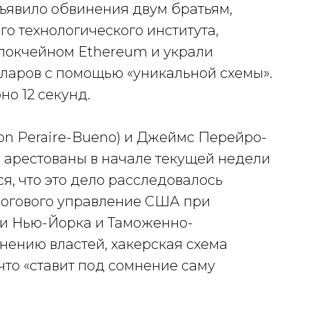
явило обвинения двум братьям,
о технологического института,
локчейном Ethereum и украли
лларов с помощью «уникальной схемы».
о 12 секунд.
on Peraire-Bueno) и Джеймс Перейро-
и арестованы в начале текущей недели
я, что это дело расследовалось
огового управление США при
и Нью-Йорка и Таможенно-
нению властей, хакерская схема
что «ставит под сомнение саму