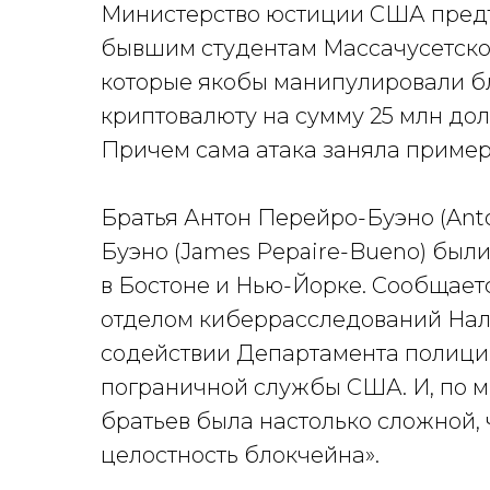
Министерство юстиции США предъ
бывшим студентам Массачусетског
которые якобы манипулировали б
криптовалюту на сумму 25 млн до
Причем сама атака заняла примерн
Братья Антон Перейро-Буэно (Ant
Буэно (James Pepaire-Bueno) был
в Бостоне и Нью-Йорке. Сообщаетс
отделом киберрасследований Нал
содействии Департамента полици
пограничной службы США. И, по м
братьев была настолько сложной, 
целостность блокчейна».