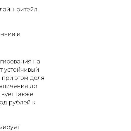
лайн-ритейл,
енние и
агирования на
т устойчивый
, при этом доля
величения до
твует также
лрд рублей к
зирует