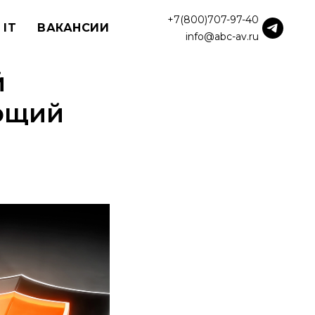
+7(800)707-97-40
 IT
ВАКАНСИИ
info@abc-av.ru
й
яющий