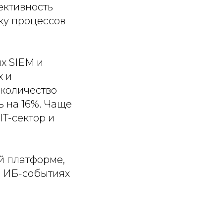
ективность
ку процессов
х SIEM и
х и
 количество
 на 16%. Чаще
IT-сектор и
й платформе,
б ИБ-событиях