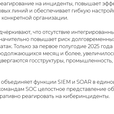
реагирование на инциденты, повышает эфф
рвых линий и обеспечивает гибкую настрой
 конкретной организации.
дчёркивают, что отсутствие интегрированны
начительно повышает риск долговременны
так. Только за первое полугодие 2025 года
родолжающихся месяц и более, увеличилось
двергаются госструктуры, промышленность, 
 объединяет функции SIEM и SOAR в едино
командам SOC целостное представление о
еративно реагировать на киберинциденты.