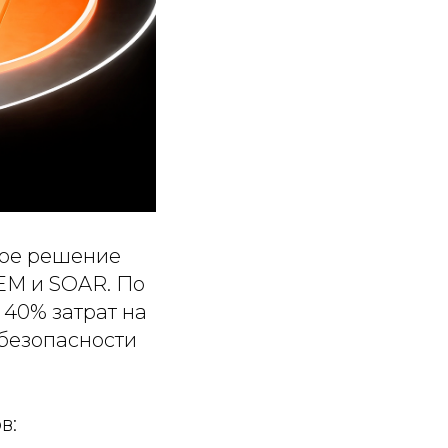
ное решение
IEM и SOAR. По
 40% затрат на
безопасности
в: