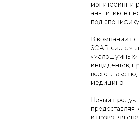
мониторинг и 
аналитиков пе
под специфику
В компании по
SOAR-систем з
«малошумных» а
инцидентов, п
всего атаке по
медицина.
Новый продукт
предоставляя 
и позволяя оп