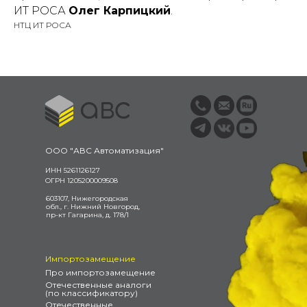
ИТ РОСА
Олег Карпицкий
.
НТЦ ИТ РОСА
ООО "АВС Автоматизация"
ИНН 5261126127
ОГРН 1205200009508
603107, Нижегородская
обл., г. Нижний Новгород,
пр-кт Гагарина, д. 178/1
Импортозамещение
Про импортозамещение
Отечественные аналоги
(по классификатору)
Отечественные