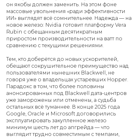
он якобы должен заменить. На этом фоне
массовые увольнения «ради эффективности
ИИ» выглядят всё сомнительнее. Надежда — на
новое железо: Nvidia готовит платформу Vera
Rubin с обещанным десятикратным
приростом производительности на ватт по
сравнению с текущими решениями.
Тем, кто доберётся до новых ускорителей,
обещают сокрушительное преимущество над
пользователями нынешних Blackwell, не
говоря уже о владельцах устаревших Hopper.
Парадокс в том, что более половины
анонсированных под Blackwell дата-центров
уже заморожены или отменены, а судьба
остальных всё туманнее. В конце 2025 года
Google, Oracle и Microsoft договорились
эксплуатировать закупленное железо
минимум шесть лет до апгрейда — что
выглядит трудно совместимым с темпами,