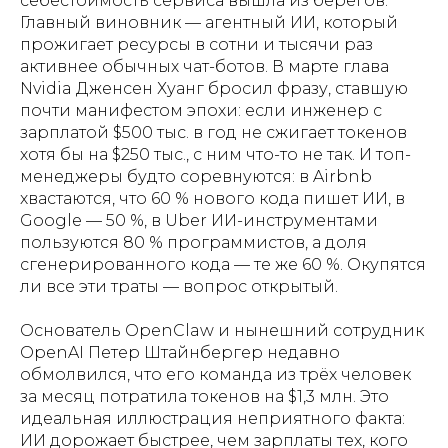
себестоимость сервиса вышла из берегов.
Главный виновник — агентный ИИ, который
прожигает ресурсы в сотни и тысячи раз
активнее обычных чат-ботов. В марте глава
Nvidia Дженсен Хуанг бросил фразу, ставшую
почти манифестом эпохи: если инженер с
зарплатой $500 тыс. в год не сжигает токенов
хотя бы на $250 тыс., с ним что-то не так. И топ-
менеджеры будто соревнуются: в Airbnb
хвастаются, что 60 % нового кода пишет ИИ, в
Google — 50 %, в Uber ИИ-инструментами
пользуются 80 % программистов, а доля
сгенерированного кода — те же 60 %. Окупятся
ли все эти траты — вопрос открытый.
Основатель OpenClaw и нынешний сотрудник
OpenAI Петер Штайнбергер недавно
обмолвился, что его команда из трёх человек
за месяц потратила токенов на $1,3 млн. Это
идеальная иллюстрация неприятного факта:
ИИ дорожает быстрее, чем зарплаты тех, кого