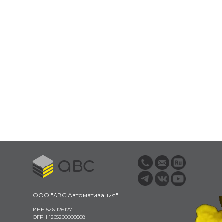
ООО "АВС Автоматизация"
ИНН 5261126127
ОГРН 1205200009508