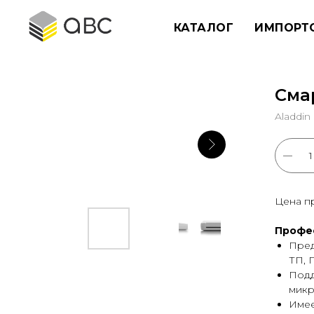
КАТАЛОГ
ИМПОРТ
Сма
Aladdin
Цена п
Профес
Пред
ТП, 
Подд
микр
Имее