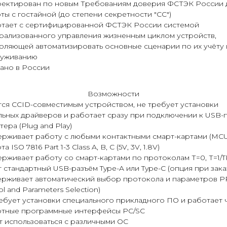
ектирован по новым Требованиям доверия ФСТЭК России 
ты с гостайной (до степени секретности "СС")
тает с сертифицированной ФСТЭК России системой
рализованного управления жизненным циклом устройств,
оляющей автоматизировать основные сценарии по их учёту 
луживанию
ано в России
Возможности
тся CCID-совместимым устройством, не требует установки
льных драйверов и работает сразу при подключении к USB-
ера (Plug and Play)
ерживает работу с любыми контактными смарт-картами (MCU
а ISO 7816 Part 1-3 Class A, B, C (5V, 3V, 1.8V)
ерживает работу со смарт-картами по протоколам Т=0, Т=1/
 стандартный USB-разъём Type-A или Type-C (опция при зака
ерживает автоматический выбор протокола и параметров P
ol and Parameters Selection)
ребует установки специального прикладного ПО и работает 
ртные программные интерфейсы PC/SC
т использоваться с различными ОС