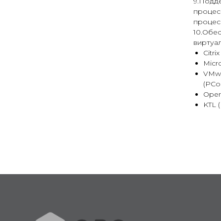
9.Подд
процесс
процес
10.Обе
виртуа
Citri
Micr
VMwa
(PCo
Open
KTL (