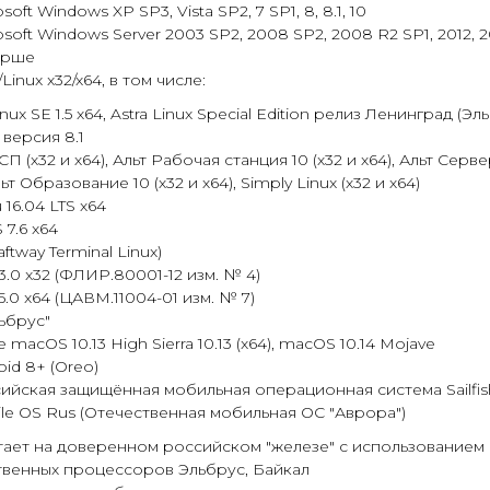
soft Windows XP SP3, Vista SP2, 7 SP1, 8, 8.1, 10
osoft Windows Server 2003 SP2, 2008 SP2, 2008 R2 SP1, 2012, 2
арше
Linux x32/x64, в том числе:
inux SE 1.5 x64, Astra Linux Special Edition релиз Ленинград (Эл
 версия 8.1
 СП (х32 и х64), Альт Рабочая станция 10 (х32 и х64), Альт Серве
льт Образование 10 (х32 и х64), Simply Linux (х32 и х64)
 16.04 LTS x64
 7.6 x64
aftway Terminal Linux)
.0 x32 (ФЛИР.80001-12 изм. № 4)
.0 x64 (ЦАВМ.11004-01 изм. № 7)
ьбрус"
 macOS 10.13 High Sierra 10.13 (x64), macOS 10.14 Mojave
oid 8+ (Oreo)
ийская защищённая мобильная операционная система Sailfis
le OS Rus (Отечественная мобильная ОС "Аврора")
тает на доверенном российском "железе" с использованием
твенных процессоров Эльбрус, Байкал