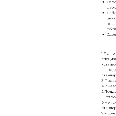
Спро
рабо
Рабо
цент
позв
обс
Сдел
1.Являе
специа
компьют
2.Подд
стандарт
3.Подд
4.Имеет
5.Подд
(Protoc
6.Не т
станда
7.Може