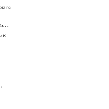
012 R2
ьбрус
р 10
h