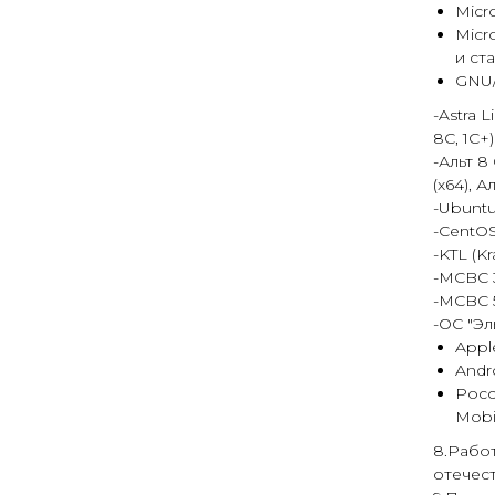
Micro
Micr
и ст
GNU/
-Astra L
8С, 1С+)
-Альт 8
(х64), А
-Ubuntu
-CentOS
-KTL (Kr
-MCBC 3
-MCBC 5
-ОС "Эл
Apple
Andr
Росс
Mobi
8.Рабо
отечес