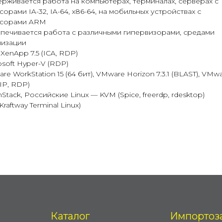
ерживается работа на компьютерах, терминалах, серверах с
орами IA-32, IA-64, x86-64, на мобильных устройствах с
сорами ARM
спечивается работа с различными гипервизорами, средами
лизации
x XenApp 7.5 (ICA, RDP)
osoft Hyper-V (RDP)
re WorkStation 15 (64 бит), VMware Horizon 7.3.1 (BLAST), VMw
IP, RDP)
Stack, Российские Linux — KVM (Spice, freerdp, rdesktop)
Kraftway Terminal Linux)
Каталог
Импортоз