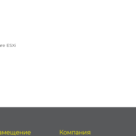
are ESXi
амещение
Компания