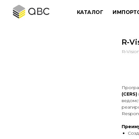
КАТАЛОГ
ИМПОРТ
R‑Vi
R‑Visio
Ку
Програ
(CERS)
ведомс
реагир
Respon
Преим
Созд