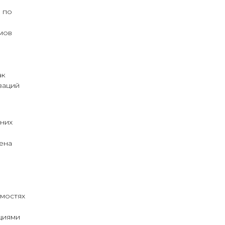
 по
мов
ак
заций
шних
ена
мостях
циями