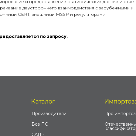
ирование и предоставление статистических данных и отче
раивание двустороннего взаимодействия с зарубежными и
онними CERT, внешними MSSP и регуляторами
редоставляется по запросу.
Каталог
Импортоз
Производители
Про импорто
Все ПО
Отечественны
классификато
САПР