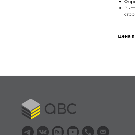
Форм
Выст
стор
Цена п