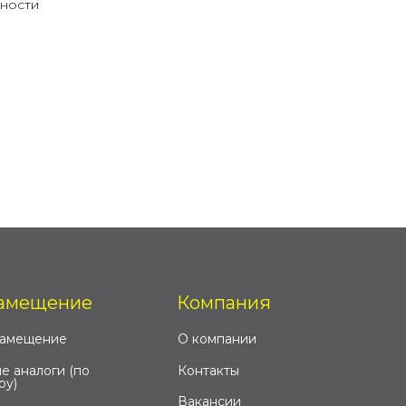
тности
амещение
Компания
замещение
О компании
е аналоги (по
Контакты
ру)
Вакансии