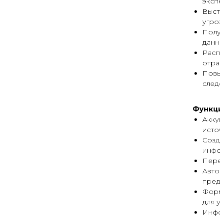
эксп
Выст
угро
Полу
данн
Расп
отра
Повы
след
Функц
Акку
исто
Созд
инфо
Пере
Авто
пред
Форм
для 
Инфо