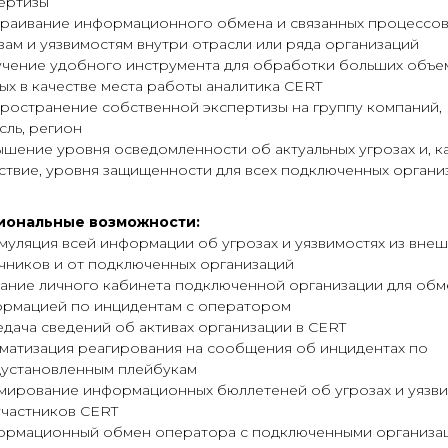
ертизы
раивание информационного обмена и связанных процессов
зам и уязвимостям
внутри отрасли или ряда организаций
чение удобного инструмента для обработки больших объе
ых в качестве места работы аналитика CERT
ространение собственной экспертизы
на группу компаний,
сль, регион
шение уровня осведомленности об актуальных угрозах
и, к
ствие, уровня защищенности для всех подключенных органи
иональные возможности:
муляция всей информации об угрозах и уязвимостях из вне
чников и от подключенных организаций
ание личного кабинета подключенной организации для обм
рмацией по инцидентам с оператором
дача сведений об активах организации в CERT
матизация реагирования на сообщения об инцидентах по
установленным плейбукам
ирование информационных бюллетеней об угрозах и уязви
участников CERT
рмационный обмен оператора с подключенными организа