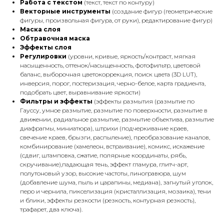
Работа с текстом
(текст, текст по контуру)
Векторные инструменты
(создание фигур (геометрические
фигуры, произвольная фигура, от руки), редактирование фигур)
Маска слоя
Обтравочная маска
Эффекты слоя
Регулировки
(уровни, кривые, яркость/контраст, мягкая
насыщенность, оттенок/насыщенность, фотофильтр, цветовой
баланс, выборочная цветокоррекция, поиск цвета (3D LUT),
инверсия, порог, постеризация, черно-белое, карта градиента,
подобрать цвет, выравнивание яркости)
Фильтры и эффекты
(эффекты размытия (размытие по
Гаусcу, умное размытие, размытие по поверхности, размытие в
движении, радиальное размытие, размытие объектива, размытие
диафрагмы, миниатюра), штрихи (подчеркивание краев,
свечение краев, брызги, распыление), преобразование каналов,
комбинирование (хамелеон, встраивание), комикс, искажение
(сдвиг, штамповка, сжатие, полярные координаты, рябь,
скручивание),падающая тень, эффект гламура, глитч-арт,
полутоновый узор, высокие частоты, линогравюра, шум
(добавление шума, пыль и царапины, медиана), загнутый уголок,
перо и чернила, пикселизация (кристаллизация, мозаика), тени
и блики, эффекты резкости (резкость, контурная резкость),
трафарет, два ключа).