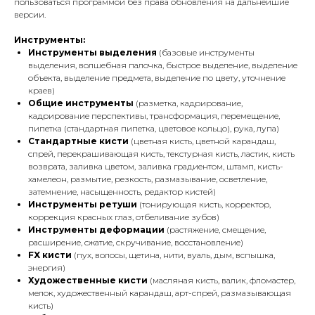
пользоваться программой без права обновления на дальнейшие
версии.
Инструменты:
Инструменты выделения
(базовые инструменты
выделения, волшебная палочка, быстрое выделение, выделение
объекта, выделение предмета, выделение по цвету, уточнение
краев)
Общие инструменты
(разметка, кадрирование,
кадрирование перспективы, трансформация, перемещение,
пипетка (стандартная пипетка, цветовое кольцо), рука, лупа)
Стандартные кисти
(цветная кисть, цветной карандаш,
спрей, перекрашивающая кисть, текстурная кисть, ластик, кисть
возврата, заливка цветом, заливка градиентом, штамп, кисть-
хамелеон, размытие, резкость, размазывание, осветление,
затемнение, насыщенность, редактор кистей)
Инструменты ретуши
(тонирующая кисть, корректор,
коррекция красных глаз, отбеливание зубов)
Инструменты деформации
(растяжение, смещение,
расширение, сжатие, скручивание, восстановление)
FX кисти
(пух, волосы, щетина, нити, вуаль, дым, вспышка,
энергия)
Художественные кисти
(масляная кисть, валик, фломастер,
мелок, художественный карандаш, арт-спрей, размазывающая
кисть)