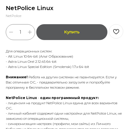
NetPolice Linux
NetPolice
Купить
Для операционных систем:
- Alt Linux 10 64-bit (Альт Образование)
- Astra Linux Orel 2.12.45 64-bit
- Astra Linux Special Edition (Smolensk) 1.7.x 64-bit
Внимание!
Работа на других системах не гарантируется. Если у
Вас отличная ОС, - предварительно загрузите и попробуйте
программу в бесплатном тестовом режиме.
NetPolice Linux
-
один программный продукт:
- лицензия на продукт NetPolice Linux едина для всех вариантов
ОС,
- личный кабинет содержит одни настройки для NetPolice Linux, не
зависимо от операционной системы,
- синхронизация настроек (профили, мои сайты) из Личного
Кабинета на Клиент и обратно, производится со всеми версиями