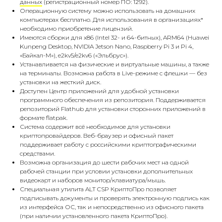
данных
(регистрационный номер ПО: 1292).
Операционную систему можно использовать на домашних
компьютерах бесплатно. Для использования в организациях*
необходимо приобретение лицензий.
Имеются сборки для x86 (Intel 32- и 64-битных), ARM64 (Huawei
Kunpeng Desktop, NVIDIA Jetson Nano, Raspberry Pi 3 и Pi 4,
«Байкал-М»), e2kv5/e2kv6 («Эльбрус»).
Устанавливается на физические и виртуальные машины, а также
на терминалы. Возможна работа в Live-режиме с флешки — без
установки на жесткий диск.
Доступен Центр приложений для удобной установки
программного обеспечения из репозитория. Поддерживается
репозиторий Flathub для установки сторонних приложений в
формате flatpak.
Система содержит всё необходимое для установки
криптопровайдеров. Веб-браузер и офисный пакет
поддерживает работу с российскими криптографическими
средствами.
Возможна организация до шести рабочих мест на одной
рабочей станции при условии установки дополнительных
видеокарт и наборов монитор/клавиатура/мышь.
Специальная утилита ALT CSP КриптоПро позволяет
подписывать документы и проверять электронную подпись как
из интерфейса ОС, так и непосредственно из офисного пакета
(при наличии установленного пакета КриптоПро).