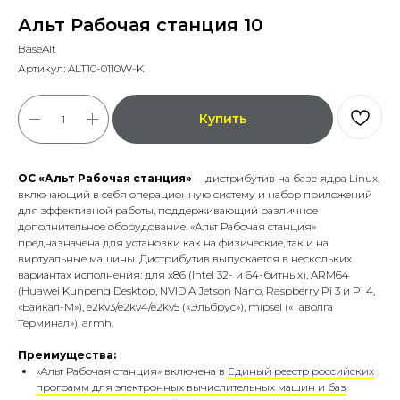
Альт Рабочая станция 10
BaseAlt
Артикул:
ALT10-0110W-K
Купить
ОС «Альт Рабочая станция»
— дистрибутив на базе ядра Linux,
включающий в себя операционную систему и набор приложений
для эффективной работы, поддерживающий различное
дополнительное оборудование. «Альт Рабочая станция»
предназначена для установки как на физические, так и на
виртуальные машины. Дистрибутив выпускается в нескольких
вариантах исполнения: для x86 (Intel 32- и 64-битных), ARM64
(Huawei Kunpeng Desktop, NVIDIA Jetson Nano, Raspberry Pi 3 и Pi 4,
«Байкал-М»), e2kv3/e2kv4/e2kv5 («Эльбрус»), mipsel («Таволга
Терминал»), armh.
Преимущества:
«Альт Рабочая станция» включена в
Единый реестр российских
программ для электронных вычислительных машин и баз