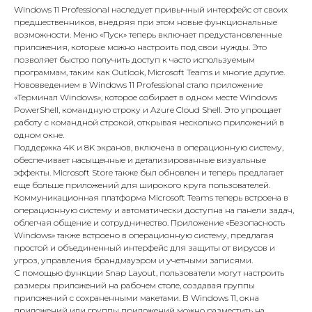
Windows 11 Professional наследует привычный интерфейс от своих
предшественников, внедряя при этом новые функциональные
возможности. Меню «Пуск» теперь включает предустановленные
приложения, которые можно настроить под свои нужды. Это
позволяет быстро получить доступ к часто используемым
программам, таким как Outlook, Microsoft Teams и многие другие.
Нововведением в Windows 11 Professional стало приложение
«Терминал Windows», которое собирает в одном месте Windows
PowerShell, командную строку и Azure Cloud Shell. Это упрощает
работу с командной строкой, открывая несколько приложений в
одном окне.
Поддержка 4K и 8K экранов, включена в операционную систему,
обеспечивает насыщенные и детализированные визуальные
эффекты. Microsoft Store также был обновлен и теперь предлагает
еще больше приложений для широкого круга пользователей.
Коммуникационная платформа Microsoft Teams теперь встроена в
операционную систему и автоматически доступна на панели задач,
облегчая общение и сотрудничество. Приложение «Безопасность
Windows» также встроено в операционную систему, предлагая
простой и объединенный интерфейс для защиты от вирусов и
угроз, управления брандмауэром и учетными записями.
С помощью функции Snap Layout, пользователи могут настроить
размеры приложений на рабочем столе, создавая группы
приложений с сохраненными макетами. В Windows 11, окна
приложений или группы приложений можно разместить на