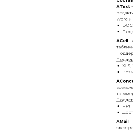
Состав
AText 
редакт
Word и 
DOC,
Подд
ACell
-
таблич
Поддерж
Поддер
XLS,
Возм
AConc
возмож
трехме
Поддер
PPT,
Дост
AMail
-
электр