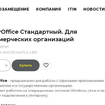
ОЗАМЕЩЕНИЕ
КОМПАНИЯ
ITIN
НОВОСТИ
rOffice Стандартный. Для
мерческих организаций
rtner
л:
AOST23-OLPLC-LBD
Купить
fice
- предназначен для работы с офисными приложениями 
ятиях и в государственных организациях.
ет работать на операционных системах Windows, Linux и не
т подключения к Интернету.