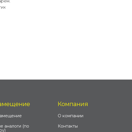
арем.
гих
амещение
Компания
замещение
О компании
е аналоги (по
Контакты
ру)