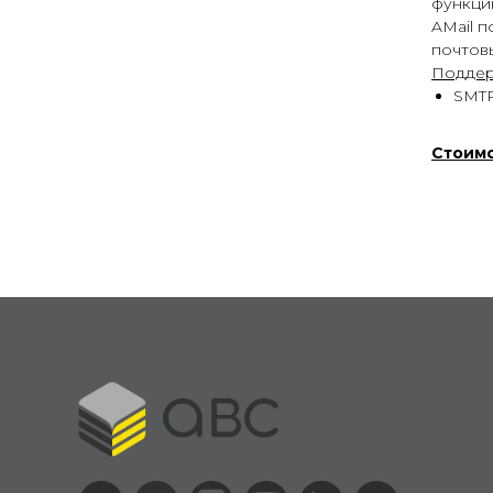
функци
AMail 
почтов
Поддер
SMTP
Стоимо