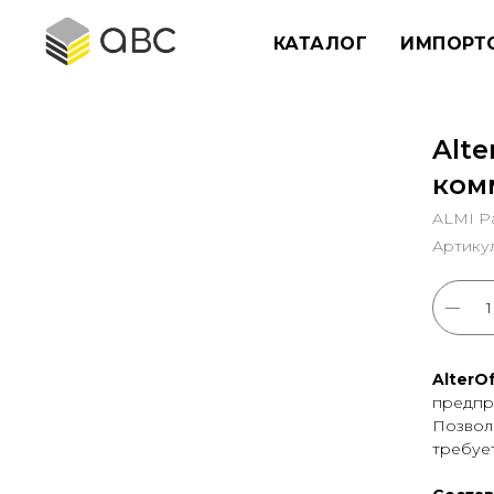
КАТАЛОГ
ИМПОРТ
Alte
ком
ALMI Pa
Артику
AlterOf
предпри
Позволя
требуе