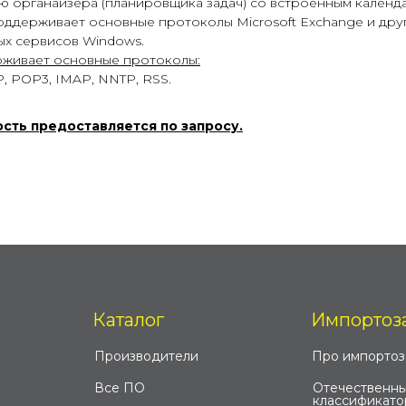
ю органайзера (планировщика задач) со встроенным календ
поддерживает основные протоколы Microsoft Exchange и дру
ых сервисов Windows.
живает основные протоколы:
, POP3, IMAP, NNTP, RSS.
сть предоставляется по запросу.
Каталог
Импортоз
Производители
Про импорто
Все ПО
Отечественны
классификато