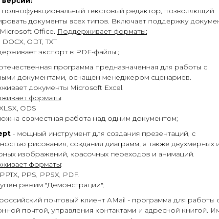
 версии:
-
полнофункциональный текстовый редактор, позволяющий
ировать документы всех типов. Включает поддержку докуме
Microsoft Office.
Поддерживает форматы:
 DOCX, ODT, TXT
ерживает экспорт в PDF-файлы.;
 отечественная программа предназначенная для работы с
ными документами, оснащен менеджером сценариев.
ивает документы Microsoft Excel.
живает форматы
:
 XLSX, ODS
ожна совместная работа над одним документом;
ept
- мощный инструмент для создания презентаций, с
ностью рисования, создания диаграмм, а также двухмерных 
рных изображений, красочных переходов и анимаций.
живает форматы
:
 PPTX, PPS, PPSX, PDF.
упен режим "Демонстрации";
 российский почтовый клиент AMail - программа для работы 
онной почтой, управления контактами и адресной книгой. И