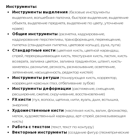
Инструменты:
Инструменты выделения
(базовые инструменты
выделения, волшебная палочка, быстрое выделение, выделение
объекта, выделение предмета, выделение по цвету, уточнение
краев)
Общие инструменты
(разметка, кадрирование,
кадрирование перспективы, трансформация, перемещение,
пипетка (стандартная пипетка, цветовое кольцо), рука, лупа)
Стандартные кисти
(цветная кисть, цветной карандаш,
спрей, перекрашивающая кисть, текстурная кисть, ластик, кисть
возврата, заливка цветом, заливка градиентом, штамп, кисть-
хамелеон, размытие, резкость, размазывание, осветление,
затемнение, насыщенность, редактор кистей)
Инструменты ретуши
(тонирующая кисть, корректор,
коррекция красных глаз, отбеливание зубов)
Инструменты деформации
(растяжение, смещение,
расширение, сжатие, скручивание, восстановление)
FX кисти
(пух, волосы, щетина, нити, вуаль, дым, вспышка,
энергия)
Художественные кисти
(масляная кисть, валик, фломастер,
мелок, художественный карандаш, арт-спрей, размазывающая
кисть)
Работа с текстом
(текст, текст по контуру)
Векторные инструменты
(создание фигур (геометрические