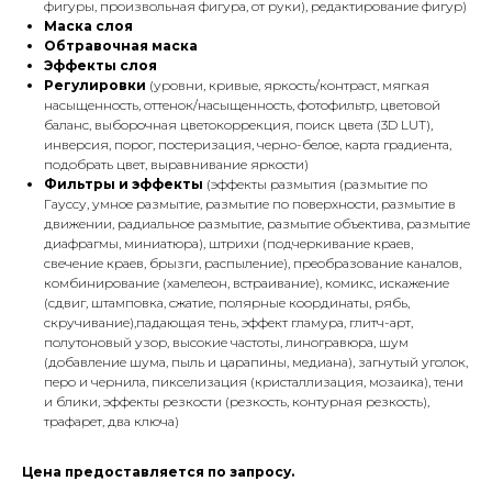
фигуры, произвольная фигура, от руки), редактирование фигур)
Маска слоя
Обтравочная маска
Эффекты слоя
Регулировки
(уровни, кривые, яркость/контраст, мягкая
насыщенность, оттенок/насыщенность, фотофильтр, цветовой
баланс, выборочная цветокоррекция, поиск цвета (3D LUT),
инверсия, порог, постеризация, черно-белое, карта градиента,
подобрать цвет, выравнивание яркости)
Фильтры и эффекты
(эффекты размытия (размытие по
Гаусcу, умное размытие, размытие по поверхности, размытие в
движении, радиальное размытие, размытие объектива, размытие
диафрагмы, миниатюра), штрихи (подчеркивание краев,
свечение краев, брызги, распыление), преобразование каналов,
комбинирование (хамелеон, встраивание), комикс, искажение
(сдвиг, штамповка, сжатие, полярные координаты, рябь,
скручивание),падающая тень, эффект гламура, глитч-арт,
полутоновый узор, высокие частоты, линогравюра, шум
(добавление шума, пыль и царапины, медиана), загнутый уголок,
перо и чернила, пикселизация (кристаллизация, мозаика), тени
и блики, эффекты резкости (резкость, контурная резкость),
трафарет, два ключа)
Цена предоставляется по запросу.