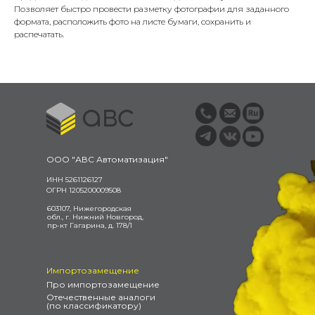
Позволяет быстро провести разметку фотографии для заданного
формата, расположить фото на листе бумаги, сохранить и
распечатать.
ООО "АВС Автоматизация"
ИНН 5261126127
ОГРН 1205200009508
603107, Нижегородская
обл., г. Нижний Новгород,
пр-кт Гагарина, д. 178/1
Импортозамещение
Про импортозамещение
Отечественные аналоги
(по классификатору)