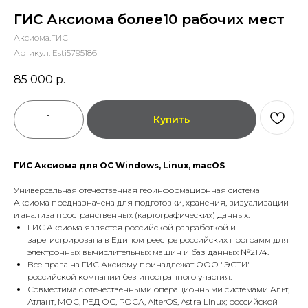
ГИС Аксиома более10 рабочих мест
Аксиома.ГИС
Артикул:
Esti5795186
85 000
р.
Купить
ГИС Аксиома для ОС Windows, Linux, macOS
Универсальная отечественная геоинформационная система
Аксиома предназначена для подготовки, хранения, визуализации
и анализа пространственных (картографических) данных:
ГИС Аксиома является российской разработкой и
зарегистрирована в Едином реестре российских программ для
электронных вычислительных машин и баз данных №2174.
Все права на ГИС Аксиому принадлежат ООО "ЭСТИ" -
российской компании без иностранного участия.
Совместима с отечественными операционными системами Альт,
Атлант, МОС, РЕД ОС, РОСА, AlterOS, Astra Linux; российской