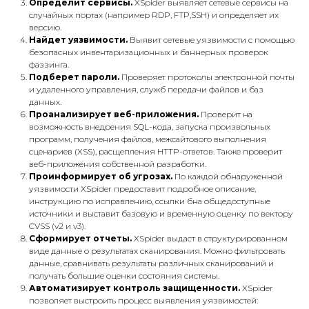
Определит сервисы.
XSpider выявляет сетевые сервисы на
случайных портах (например RDP, FTP,SSH) и определяет их
версию.
Найдет уязвимости.
Выявит сетевые уязвимости с помощью
безопасных инвентаризационных и баннерных проверок
фаззинга.
Подберет пароли.
Проверяет протоколы электронной почты
и удаленного управления, служб передачи файлов и баз
данных.
Проанализирует веб-приложения.
Проверит на
возможность внедрения SQL-кода, запуска произвольных
программ, получения файлов, межсайтового выполнения
сценариев (XSS), расщепления HTTP-ответов. Также проверит
веб-приложения собственной разработки.
Проинформирует об угрозах.
По каждой обнаруженной
уязвимости XSpider предоставит подробное описание,
инструкцию по исправлению, ссылки бна общедоступные
источники и выставит базовую и временную оценку по вектору
CVSS (v2 и v3).
Сформирует отчеты.
XSpider выдаст в структурированном
виде данные о результатах сканирования. Можно фильтровать
данные, сравнивать результаты различных сканирований и
получать большие оценки состояния системы.
Автоматизирует контроль защищенности.
XSpider
позволяет выстроить процесс выявления уязвимостей: