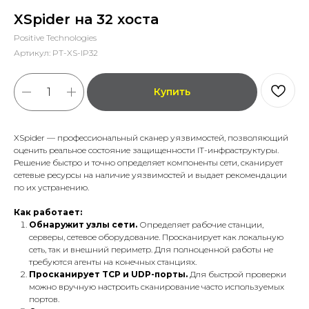
XSpider на 32 хоста
Positive Technologies
Артикул:
PT-XS-IP32
Купить
XSpider — профессиональный сканер уязвимостей, позволяющий
оценить реальное состояние защищенности IT-инфраструктуры.
Решение быстро и точно определяет компоненты сети, сканирует
сетевые ресурсы на наличие уязвимостей и выдает рекомендации
по их устранению.
Как работает:
Обнаружит узлы сети.
Определяет рабочие станции,
серверы, сетевое оборудование. Просканирует как локальную
сеть, так и внешний периметр. Для полноценной работы не
требуются агенты на конечных станциях.
Просканирует TCP и UDP-порты.
Для быстрой проверки
можно вручную настроить сканирование часто используемых
портов.