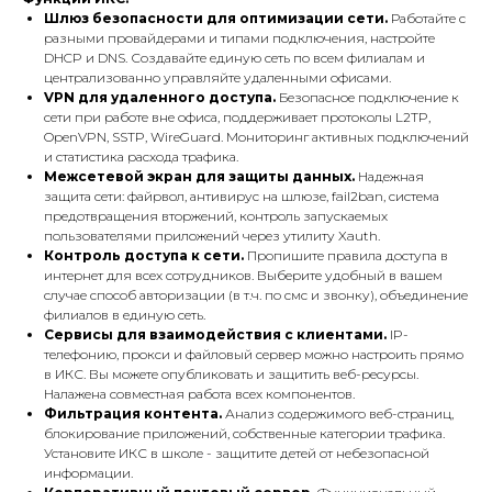
Шлюз безопасности для оптимизации сети.
Работайте с
разными провайдерами и типами подключения, настройте
DHCP и DNS. Создавайте единую сеть по всем филиалам и
централизованно управляйте удаленными офисами.
VPN для удаленного доступа.
Безопасное подключение к
сети при работе вне офиса, поддерживает протоколы L2TP,
OpenVPN, SSTP, WireGuard. Мониторинг активных подключений
и статистика расхода трафика.
Межсетевой экран для защиты данных.
Надежная
защита сети: файрвол, антивирус на шлюзе, fail2ban, система
предотвращения вторжений, контроль запускаемых
пользователями приложений через утилиту Xauth.
Контроль доступа к сети.
Пропишите правила доступа в
интернет для всех сотрудников. Выберите удобный в вашем
случае способ авторизации (в т.ч. по смс и звонку), объединение
филиалов в единую сеть.
Сервисы для взаимодействия с клиентами.
IP-
телефонию, прокси и файловый сервер можно настроить прямо
в ИКС. Вы можете опубликовать и защитить веб-ресурсы.
Налажена совместная работа всех компонентов.
Фильтрация контента.
Анализ содержимого веб-страниц,
блокирование приложений, собственные категории трафика.
Установите ИКС в школе - защитите детей от небезопасной
информации.