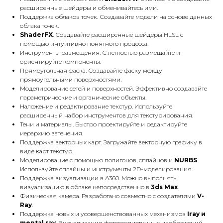
расширенные шейдеры и обменивайтесь ими.
Поддержка облаков точек. Создавайте модели на основе данных
облака точек.
ShaderFX
. Создавайте расширенные шейдеры HLSL с
помощью интуитивно понятного процесса.
Инструменты размещения. С легкостью размещайте и
ориентируйте компоненты.
Прямоугольная фаска. Создавайте фаску между
прямоугольными поверхностями.
Моделирование сетей и поверхностей. Эффективно создавайте
параметрические и органические объекты.
Наложение и редактирование текстур. Используйте
расширенный набор инструментов для текстурирования.
Тени и материалы. Быстро проектируйте и редактируйте
иерархию затенения.
Поддержка векторных карт. Загружайте векторную графику в
виде карт текстур.
Моделирование с помощью полигонов, сплайнов и
NURBS
.
Используйте сплайны и инструменты 2D-моделирования.
Поддержка визуализации в A360. Можно выполнять
визуализацию в облаке непосредственно в
3ds Max
.
Физическая камера. Разработано совместно с создателями
V-
Ray
.
Поддержка новых и усовершенствованных механизмов
Iray и
mental ray
. Визуализация фотореалистичных изображений