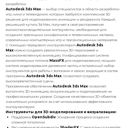
разработки.
Autodesk 3ds Max
— выбор специалистов в области разработки
игр, кино и телевидения, которым требуется комплексное 3D
решение для моделирования, анимации и рендеринга. Каждый,
решивший купить 3d Max, получает в своё распоряжение
высокопроизводительные инструменты, необходимые для
создания зрелищных кинофильмов и телевизионных заставок,
современных компьютерных игр и презентационных материалов.
С помощью передового инструментария
Autodesk 3ds
Max
можно создавать реалистичных 3D-персонажей и
высококачественную анимацию. Унифицированная система
вычислительных потоков
MassFX
для моделирования, мощная
система моделирования движения частиц и встроенный набор
инструментов для работы с волосами и мехом, входящие в состав
программы
Autodesk 3ds Max
, позволяют создавать
высокореалистичные сцены.
Программное обеспечение
Autodesk 3ds Max
позволяет
выполнять 3D-анимацию, визуализацию и моделирование на
профессиональном уровне. Создание качественных 3D-объектов
значительно ускоряется за счет использования эффективного
инструментария.
Инструменты для 3D-моделирования и визуализации:
Поддержка
OpenSubdiv
. Ускорение процесса создания
сложной топологии.
Расширенные возможности
ShaderFX
. С легкостью создавайте