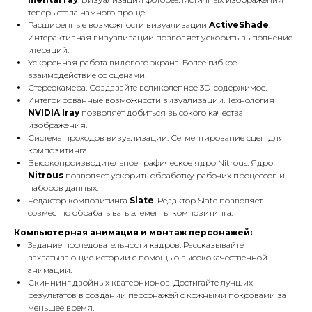
теперь стала намного проще.
Расширенные возможности визуализации
ActiveShade
.
Интерактивная визуализации позволяет ускорить выполнение
итераций.
Ускоренная работа видового экрана. Более гибкое
взаимодействие со сценами.
Стереокамера. Создавайте великолепное 3D-содержимое.
Интегрированные возможности визуализации. Технология
NVIDIA Iray
позволяет добиться высокого качества
изображения.
Система проходов визуализации. Сегментирование сцен для
композитинга.
Высокопроизводительное графическое ядро Nitrous. Ядро
Nitrous
позволяет ускорить обработку рабочих процессов и
наборов данных.
Редактор композитинга
Slate
. Редактор Slate позволяет
совместно обрабатывать элементы композитинга.
Компьютерная анимация и монтаж персонажей:
Задание последовательности кадров. Рассказывайте
захватывающие истории с помощью высококачественной
анимации.
Скиннинг двойных кватернионов. Достигайте лучших
результатов в создании персонажей с кожными покровами за
меньшее время.