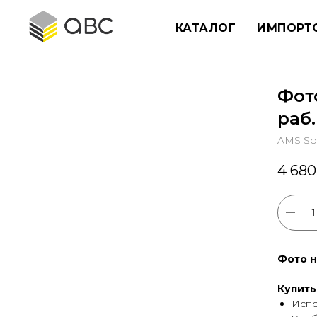
КАТАЛОГ
ИМПОРТ
Фот
раб.
AMS So
4 680
Фото 
Купить
Испо