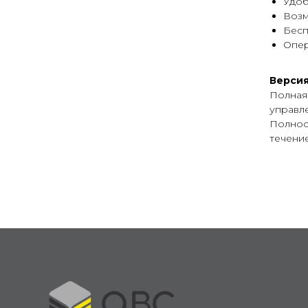
Удоб
Возм
Бесп
Опер
Версия
Полная
управл
Полнос
течение