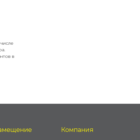
 числе
ра.
нтов в
амещение
Компания