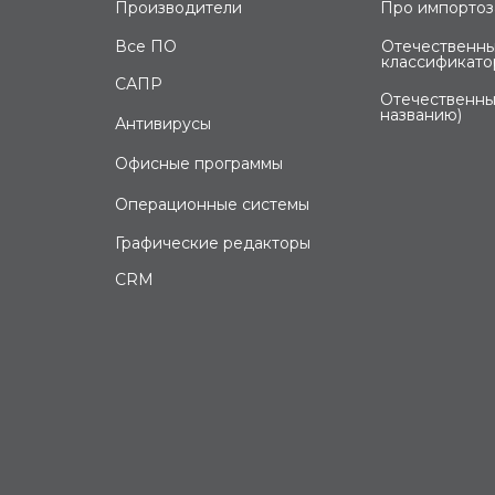
Производители
Про импорто
Все ПО
Отечественны
классификато
САПР
Отечественны
названию)
Антивирусы
Офисные программы
Операционные системы
Графические редакторы
CRM